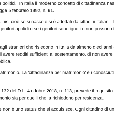
li e politici. In Italia il moderno concetto di cittadinanza
egge 5 febbraio 1992, n. 91.
inis, cioè se si nasce o si è adottati da cittadini italiani.
a genitori apolidi o se i genitori sono ignoti o non possono 
li stranieri che risiedono in Italia da almeno dieci anni 
di avere redditi sufficienti al sostentamento, di non aver
blica.
matrimonio. La 'cittadinanza per matrimonio' è riconosciuta
32 del D.L. 4 ottobre 2018, n. 113, prevede il requisito 
imonio sia per quelli che la richiedono per residenza.
e non è uno status che si acquisisce. Ogni cittadino di u