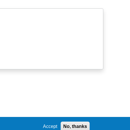
Accept
No, thanks