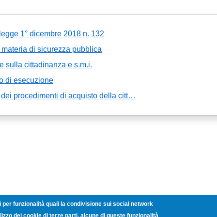
n legge 1° dicembre 2018 n. 132
 materia di sicurezza pubblica
sulla cittadinanza e s.m.i.
o di esecuzione
ei procedimenti di acquisto della citt…
i per funzionalità quali la condivisione sui social network
lizzo dei cookie di terze parti, alcune di queste funzionalità