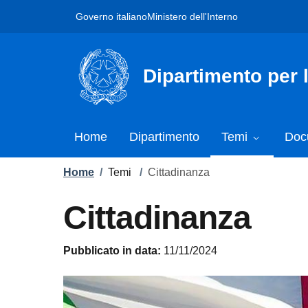
Skip to main content
Skip to footer content
Governo italiano
Ministero dell'Interno
Dipartimento per l
Home
Dipartimento
Temi
Doc
Breadcrumb
Home
/
Temi
/
Cittadinanza
Cittadinanza
Pubblicato in data:
11/11/2024