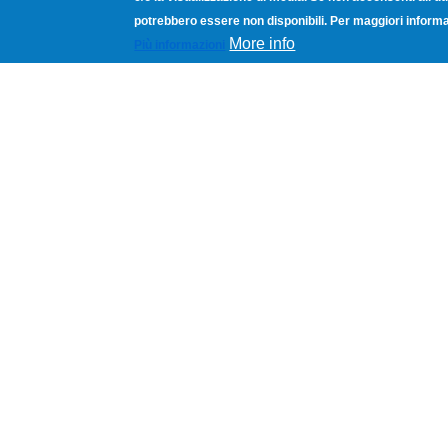
potrebbero essere non disponibili. Per maggiori informa
More info
Più informazioni
Dipartimento per le Libertà Civili e l'Immi