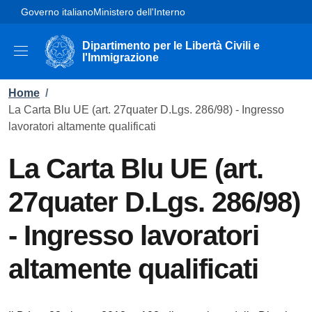
Skip to main content
Skip to footer content
Governo italiano
Ministero dell'Interno
Dipartimento per le Libertà Civili e
l'Immigrazione
Breadcrumb
Home
/
La Carta Blu UE (art. 27quater D.Lgs. 286/98) - Ingresso
lavoratori altamente qualificati
La Carta Blu UE (art.
27quater D.Lgs. 286/98)
- Ingresso lavoratori
altamente qualificati